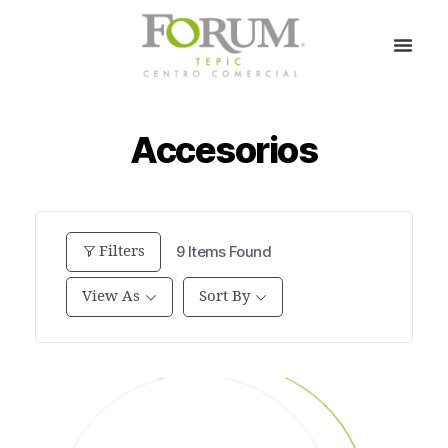
Accesorios
Filters
9
Items Found
View As
Sort By