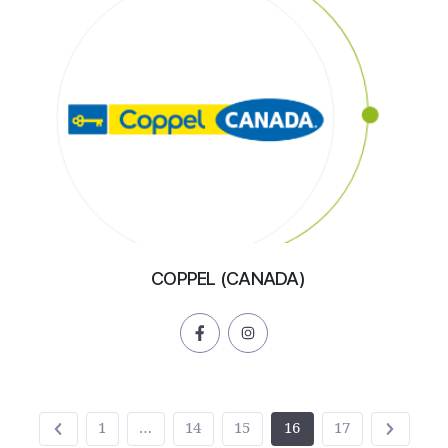
COPPEL (CANADA)
1
…
14
15
16
17