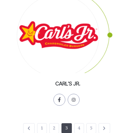
CARL’S JR.
1
2
3
4
5